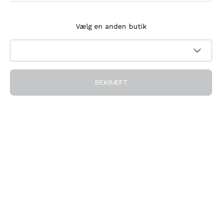
Tilmeld dig nyhedsbrevet
Vælg en anden butik
Jeg accepterer at modtage nyhedsbreve og
kampagnekommunikation fra Callmewine, som krævet af
Privatlivspolitik
BEKRÆFT
Få rabatten!
Virksomheden
Hvem vi er
Brug for hjælp?
Kundeservice
Deltag i fællesskabet
Salgsbetingelser
Fortrydelsesformular for ordre
Download appen