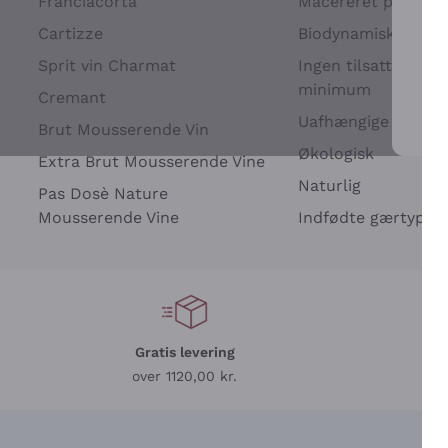
Franciacorta
Macereret på drues
Cartizze
Biodynamisk
Sprit vin Charmat
Ingen tilsatte sulfit
minimum
Cremant
Uafhængige Vinavle
Brut Mousserende Vin
For 
Økologisk
Extra Brut Mousserende Vine
Naturlig
Pas Dosè Nature
Mousserende Vine
Indfødte gærtyper
Gratis levering
L
over 1120,00 kr.