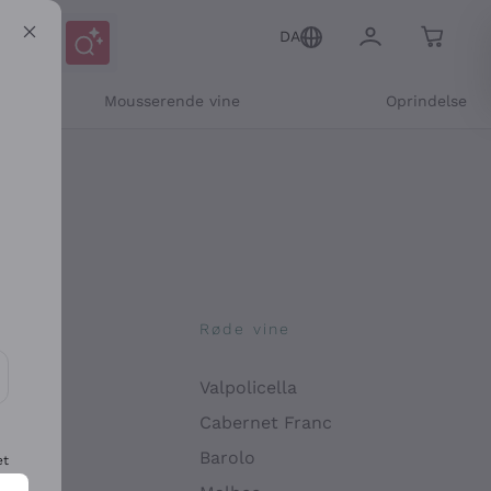
DA
Mousserende vine
Oprindelse
ne
Røde vine
Valpolicella
ikation og personlige tilbud
Cabernet Franc
Barolo
et