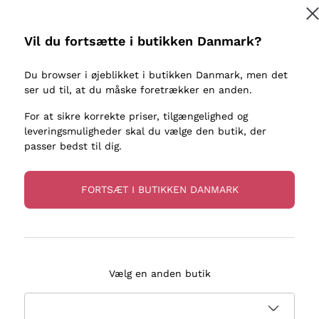
kaller
Donnafugata
Lugana
Occhipinti Arianna
Riesling
Vil du fortsætte i butikken Danmark?
Tilmeld
ter eller
Biondi Santi
Sancerre
Franz Haas
Ribolla Gi
Du browser i øjeblikket i butikken Danmark, men det
re
ser ud til, at du måske foretrækker en anden.
Argiolas
Chardonn
flere oplysninger, læs vores
Privatlivspolitik
Zenato
Pinot Gris
For at sikre korrekte priser, tilgængelighed og
leveringsmuligheder skal du vælge den butik, der
Ca' dei Frati
Sauvigno
passer bedst til dig.
FORTSÆT I BUTIKKEN DANMARK
evering på 2-5 dage
Betaling
i Danmark
i 3 rater
Vælg en anden butik