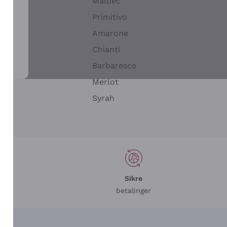
Malbec
Primitivo
Amarone
alla
Chianti
ay
Barbaresco
Merlot
n
Syrah
Sikre
betalinger