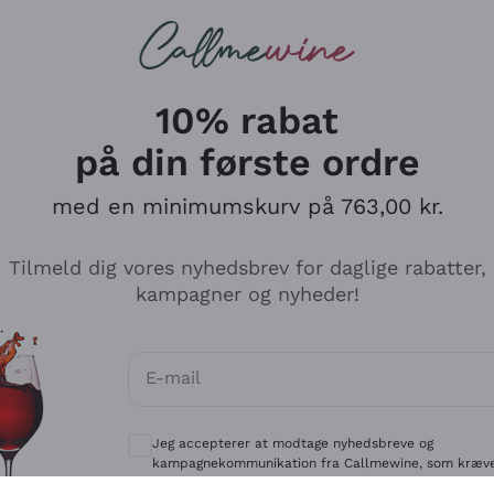
Røde vine
Champagne
10% rabat
på din første ordre
med en minimumskurv på 763,00 kr.
Udforsk kataloget
Tilmeld dig vores nyhedsbrev for daglige rabatter,
kampagner og nyheder!
Producenter
Hvide Vi
E-mail
Antinori
Assyrtiko
Valgfrie samtykker for at modtage kommun
Ornellaia
Greco
Jeg accepterer at modtage nyhedsbreve og
ant
Ca' del Bosco
Gavi
kampagnekommunikation fra Callmewine, som kræv
af
Privatlivspolitik