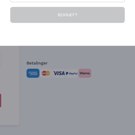
Virksomheden
Brug for hjælp?
BEKRÆFT
Hvem vi er
Kundeservice
e
Salgsbetingelser
Fortrydelsesformular 
Betalinger