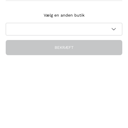
Tilmeld dig nyhedsbrevet
Vælg en anden butik
Jeg accepterer at modtage nyhedsbreve og
kampagnekommunikation fra Callmewine, som krævet af
Privatlivspolitik
BEKRÆFT
Få rabatten!
Virksomheden
Hvem vi er
Brug for hjælp?
Kundeservice
Deltag i fællesskabet
Salgsbetingelser
Fortrydelsesformular for ordre
Download appen