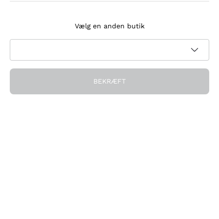
Tilmeld dig nyhedsbrevet
Vælg en anden butik
Jeg accepterer at modtage nyhedsbreve og
kampagnekommunikation fra Callmewine, som krævet af
Privatlivspolitik
BEKRÆFT
Få rabatten!
Virksomheden
Hvem vi er
Brug for hjælp?
Kundeservice
Deltag i fællesskabet
Salgsbetingelser
Fortrydelsesformular for ordre
Download appen