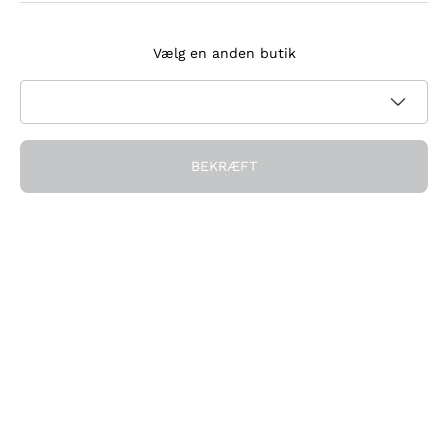
Tilmeld dig nyhedsbrevet
Vælg en anden butik
Jeg accepterer at modtage nyhedsbreve og
kampagnekommunikation fra Callmewine, som krævet af
Privatlivspolitik
BEKRÆFT
Få rabatten!
Virksomheden
Hvem vi er
Brug for hjælp?
Kundeservice
Deltag i fællesskabet
Salgsbetingelser
Fortrydelsesformular for ordre
Download appen