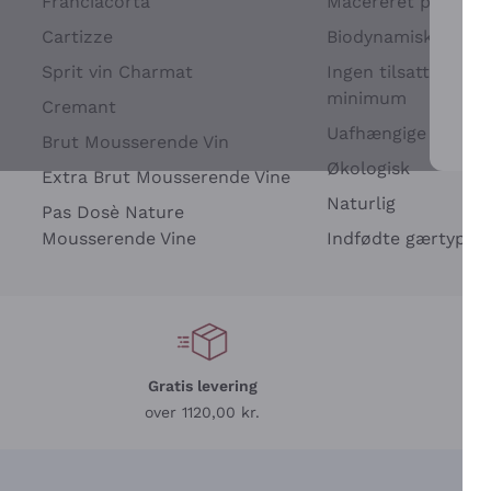
Franciacorta
Macereret på drues
Cartizze
Biodynamisk
Sprit vin Charmat
Ingen tilsatte sulfit
minimum
Cremant
Uafhængige Vinavle
Brut Mousserende Vin
For 
Økologisk
Extra Brut Mousserende Vine
Naturlig
Pas Dosè Nature
Mousserende Vine
Indfødte gærtyper
Gratis levering
L
over 1120,00 kr.