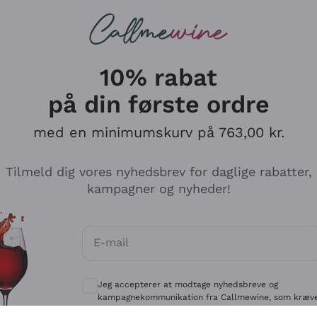
Røde vine
Champagne
10% rabat
på din første ordre
med en minimumskurv på 763,00 kr.
Udforsk kataloget
Tilmeld dig vores nyhedsbrev for daglige rabatter,
kampagner og nyheder!
Producenter
Hvide Vi
E-mail
Antinori
Assyrtiko
Valgfrie samtykker for at modtage kommun
Ornellaia
Greco
Jeg accepterer at modtage nyhedsbreve og
ant
Ca' del Bosco
Gavi
kampagnekommunikation fra Callmewine, som kræv
af
Privatlivspolitik