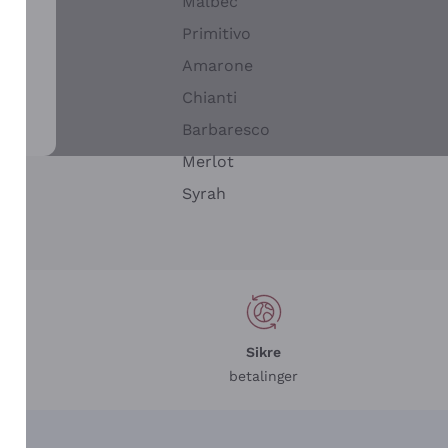
Malbec
Primitivo
Amarone
alla
Chianti
ay
Barbaresco
Merlot
n
Syrah
Sikre
betalinger