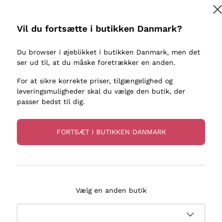
kaller
Donnafugata
Lugana
Occhipinti Arianna
Riesling
Vil du fortsætte i butikken Danmark?
Tilmeld
ter eller
Biondi Santi
Sancerre
Franz Haas
Ribolla Gi
Du browser i øjeblikket i butikken Danmark, men det
re
ser ud til, at du måske foretrækker en anden.
Argiolas
Chardonn
flere oplysninger, læs vores
Privatlivspolitik
Zenato
Pinot Gris
For at sikre korrekte priser, tilgængelighed og
leveringsmuligheder skal du vælge den butik, der
Ca' dei Frati
Sauvigno
passer bedst til dig.
FORTSÆT I BUTIKKEN DANMARK
evering på 2-5 dage
Betaling
i Danmark
i 3 rater
Vælg en anden butik