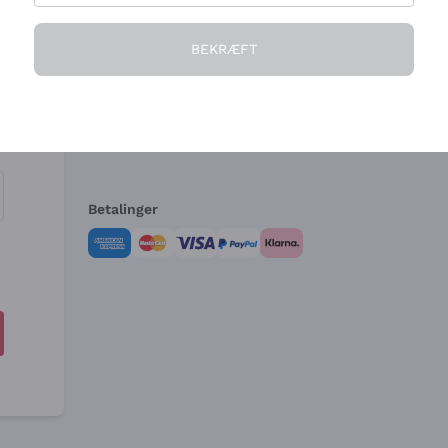
Virksomheden
Brug for hjælp?
BEKRÆFT
Hvem vi er
Kundeservice
e
Salgsbetingelser
Fortrydelsesformular 
Betalinger