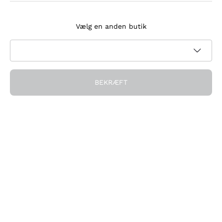
Tilmeld dig nyhedsbrevet
Vælg en anden butik
Jeg accepterer at modtage nyhedsbreve og
kampagnekommunikation fra Callmewine, som krævet af
Privatlivspolitik
BEKRÆFT
Få rabatten!
Virksomheden
Hvem vi er
Brug for hjælp?
Kundeservice
Deltag i fællesskabet
Salgsbetingelser
Fortrydelsesformular for ordre
Download appen