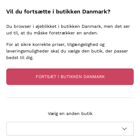
Vil du fortsætte i butikken Danmark?
Håndværksvine: Autenticitet at
Du browser i øjeblikket i butikken Danmark, men det ser
ud til, at du måske foretrækker en anden.
nyde
For at sikre korrekte priser, tilgængelighed og
leveringsmuligheder skal du vælge den butik, der passer
Se mere
bedst til dig.
FORTSÆT I BUTIKKEN DANMARK
Ved din side i 15 år
Vælg en anden butik