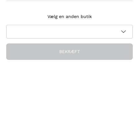
Tilmeld dig nyhedsbrevet
Vælg en anden butik
Jeg accepterer at modtage nyhedsbreve og
kampagnekommunikation fra Callmewine, som krævet af
Privatlivspolitik
BEKRÆFT
Få rabatten!
Virksomheden
Hvem vi er
Brug for hjælp?
Kundeservice
Deltag i fællesskabet
Salgsbetingelser
Fortrydelsesformular for ordre
Download appen