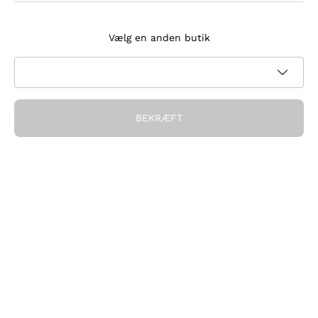
Tilmeld dig nyhedsbrevet
Vælg en anden butik
Jeg accepterer at modtage nyhedsbreve og
kampagnekommunikation fra Callmewine, som krævet af
Privatlivspolitik
BEKRÆFT
Få rabatten!
Virksomheden
Hvem vi er
Brug for hjælp?
Kundeservice
Deltag i fællesskabet
Salgsbetingelser
Fortrydelsesformular for ordre
Download appen