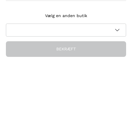
Tilmeld dig nyhedsbrevet
Vælg en anden butik
Jeg accepterer at modtage nyhedsbreve og
kampagnekommunikation fra Callmewine, som krævet af
Privatlivspolitik
BEKRÆFT
Få rabatten!
Virksomheden
Hvem vi er
Brug for hjælp?
Kundeservice
Deltag i fællesskabet
Salgsbetingelser
Fortrydelsesformular for ordre
Download appen