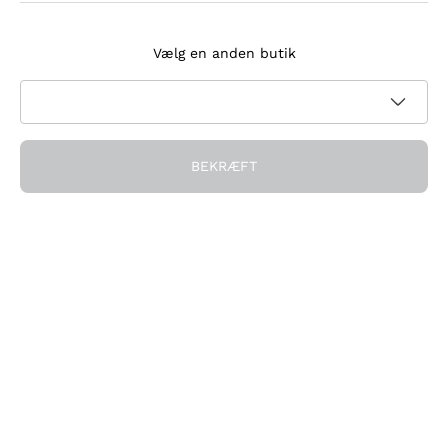
Tilmeld dig nyhedsbrevet
Vælg en anden butik
Jeg accepterer at modtage nyhedsbreve og
kampagnekommunikation fra Callmewine, som krævet af
Privatlivspolitik
BEKRÆFT
Få rabatten!
Virksomheden
Hvem vi er
Brug for hjælp?
Kundeservice
Deltag i fællesskabet
Salgsbetingelser
Fortrydelsesformular for ordre
Download appen