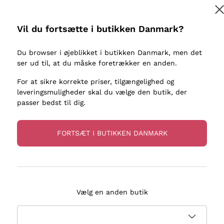
kaller
Donnafugata
Lugana
Occhipinti Arianna
Riesling
Vil du fortsætte i butikken Danmark?
Tilmeld
ter eller
Biondi Santi
Sancerre
Franz Haas
Ribolla Gi
Du browser i øjeblikket i butikken Danmark, men det
re
ser ud til, at du måske foretrækker en anden.
Argiolas
Chardonn
flere oplysninger, læs vores
Privatlivspolitik
Zenato
Pinot Gris
For at sikre korrekte priser, tilgængelighed og
leveringsmuligheder skal du vælge den butik, der
Ca' dei Frati
Sauvigno
passer bedst til dig.
FORTSÆT I BUTIKKEN DANMARK
evering på 2-5 dage
Betaling
i Danmark
i 3 rater
Vælg en anden butik