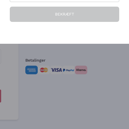
Virksomheden
Brug for hjælp?
BEKRÆFT
Hvem vi er
Kundeservice
e
Salgsbetingelser
Fortrydelsesformular 
Betalinger