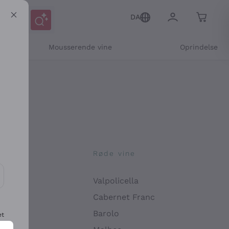
DA
Mousserende vine
Oprindelse
ne
Røde vine
Valpolicella
ikation og personlige tilbud
Cabernet Franc
Barolo
et