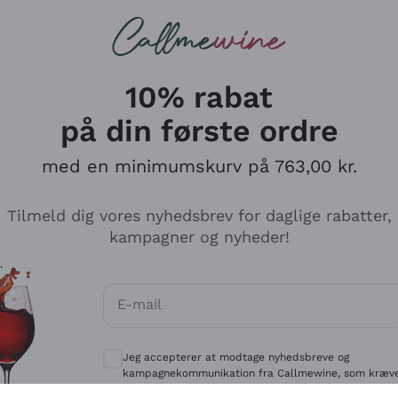
Røde vine
Champagne
10% rabat
på din første ordre
med en minimumskurv på 763,00 kr.
Udforsk kataloget
Tilmeld dig vores nyhedsbrev for daglige rabatter,
kampagner og nyheder!
Producenter
Hvide Vi
E-mail
Antinori
Assyrtiko
Valgfrie samtykker for at modtage kommun
Ornellaia
Greco
Jeg accepterer at modtage nyhedsbreve og
ant
Ca' del Bosco
Gavi
kampagnekommunikation fra Callmewine, som kræv
af
Privatlivspolitik