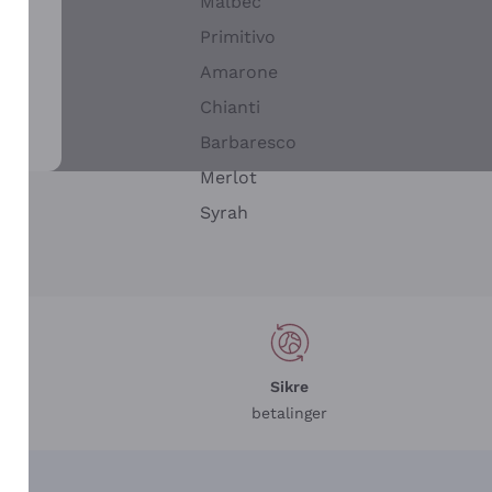
Malbec
Primitivo
Amarone
alla
Chianti
ay
Barbaresco
Merlot
n
Syrah
Sikre
betalinger