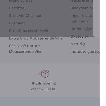
Franciacorta
Macereret på drues
Cartizze
Biodynamisk
Sprit vin Charmat
Ingen tilsatte sulfit
minimum
Cremant
Uafhængige Vinavle
Brut Mousserende Vin
For 
Økologisk
Extra Brut Mousserende Vine
Naturlig
Pas Dosè Nature
Mousserende Vine
Indfødte gærtyper
Gratis levering
L
over 1120,00 kr.