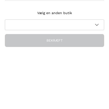
Tilmeld dig nyhedsbrevet
Vælg en anden butik
Jeg accepterer at modtage nyhedsbreve og
kampagnekommunikation fra Callmewine, som krævet af
Privatlivspolitik
BEKRÆFT
Få rabatten!
Virksomheden
Hvem vi er
Brug for hjælp?
Kundeservice
Deltag i fællesskabet
Salgsbetingelser
Fortrydelsesformular for ordre
Download appen