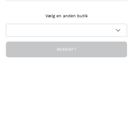
Tilmeld dig nyhedsbrevet
Vælg en anden butik
Jeg accepterer at modtage nyhedsbreve og
kampagnekommunikation fra Callmewine, som krævet af
Privatlivspolitik
BEKRÆFT
Få rabatten!
Virksomheden
Hvem vi er
Brug for hjælp?
Kundeservice
Deltag i fællesskabet
Salgsbetingelser
Fortrydelsesformular for ordre
Download appen