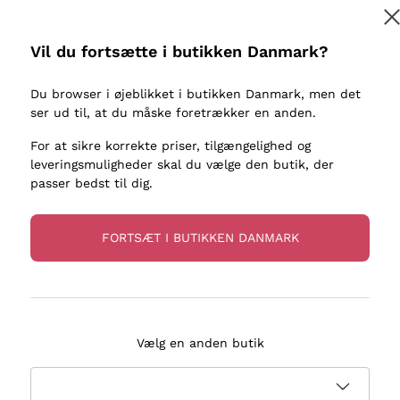
kaller
Donnafugata
Lugana
Occhipinti Arianna
Riesling
Vil du fortsætte i butikken Danmark?
Tilmeld
ter eller
Biondi Santi
Sancerre
Franz Haas
Ribolla Gi
Du browser i øjeblikket i butikken Danmark, men det
re
ser ud til, at du måske foretrækker en anden.
Argiolas
Chardonn
flere oplysninger, læs vores
Privatlivspolitik
Zenato
Pinot Gris
For at sikre korrekte priser, tilgængelighed og
leveringsmuligheder skal du vælge den butik, der
Ca' dei Frati
Sauvigno
passer bedst til dig.
FORTSÆT I BUTIKKEN DANMARK
evering på 2-5 dage
Betaling
i Danmark
i 3 rater
Vælg en anden butik