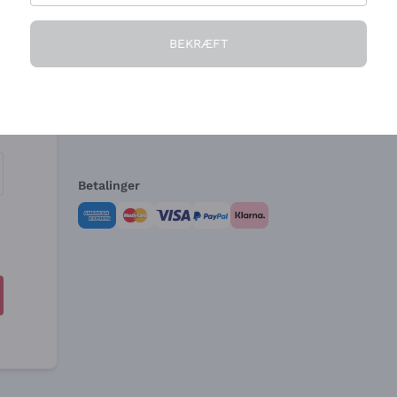
Virksomheden
Brug for hjælp?
BEKRÆFT
Hvem vi er
Kundeservice
e
Salgsbetingelser
Fortrydelsesformular 
Betalinger