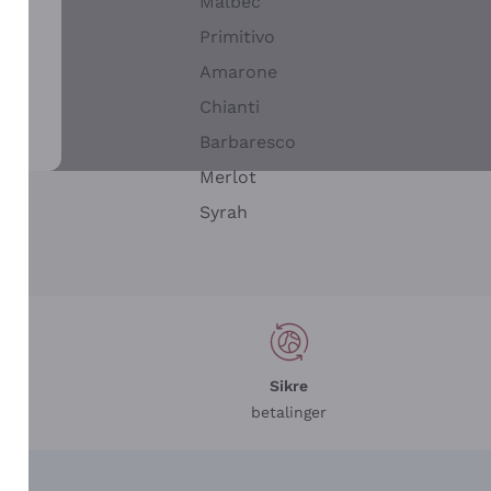
Malbec
Primitivo
Amarone
alla
Chianti
ay
Barbaresco
Merlot
n
Syrah
Sikre
betalinger