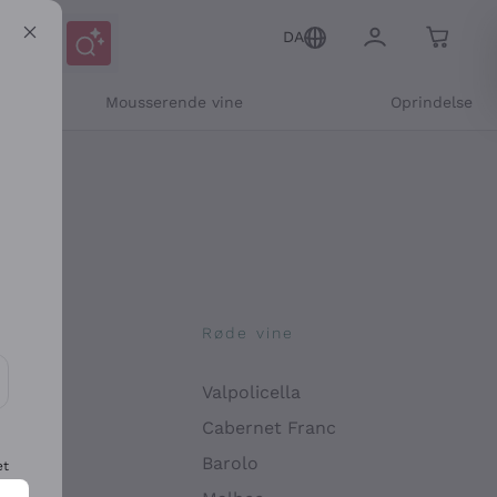
DA
Mousserende vine
Oprindelse
ne
Røde vine
Valpolicella
ikation og personlige tilbud
Cabernet Franc
Barolo
et