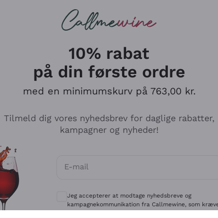
Røde vine
Champagne
10% rabat
på din første ordre
med en minimumskurv på 763,00 kr.
Udforsk kataloget
Tilmeld dig vores nyhedsbrev for daglige rabatter,
kampagner og nyheder!
Producenter
Hvide Vi
E-mail
Antinori
Assyrtiko
Valgfrie samtykker for at modtage kommun
Ornellaia
Greco
Jeg accepterer at modtage nyhedsbreve og
ant
Ca' del Bosco
Gavi
kampagnekommunikation fra Callmewine, som kræv
af
Privatlivspolitik