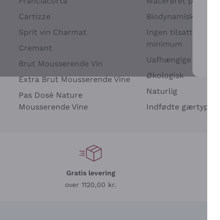
Franciacorta
Macereret på drues
Cartizze
Biodynamisk
Sprit vin Charmat
Ingen tilsatte sulfit
minimum
Cremant
Uafhængige Vinavle
Brut Mousserende Vin
For 
Økologisk
Extra Brut Mousserende Vine
Naturlig
Pas Dosè Nature
Mousserende Vine
Indfødte gærtyper
Gratis levering
L
over 1120,00 kr.