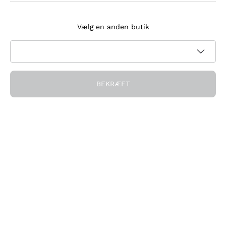
Tilmeld dig nyhedsbrevet
Vælg en anden butik
Jeg accepterer at modtage nyhedsbreve og
kampagnekommunikation fra Callmewine, som krævet af
Privatlivspolitik
BEKRÆFT
Få rabatten!
Virksomheden
Hvem vi er
Brug for hjælp?
Kundeservice
Deltag i fællesskabet
Salgsbetingelser
Fortrydelsesformular for ordre
Download appen