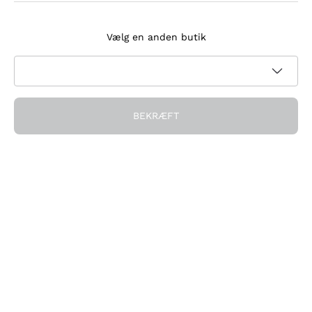
Tilmeld dig nyhedsbrevet
Vælg en anden butik
Jeg accepterer at modtage nyhedsbreve og
kampagnekommunikation fra Callmewine, som krævet af
Privatlivspolitik
BEKRÆFT
Få rabatten!
Virksomheden
Hvem vi er
Brug for hjælp?
Kundeservice
Deltag i fællesskabet
Salgsbetingelser
Fortrydelsesformular for ordre
Download appen