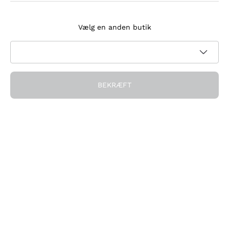
Tilmeld dig nyhedsbrevet
Vælg en anden butik
Jeg accepterer at modtage nyhedsbreve og
kampagnekommunikation fra Callmewine, som krævet af
Privatlivspolitik
BEKRÆFT
Få rabatten!
Virksomheden
Hvem vi er
Brug for hjælp?
Kundeservice
Deltag i fællesskabet
Salgsbetingelser
Fortrydelsesformular for ordre
Download appen