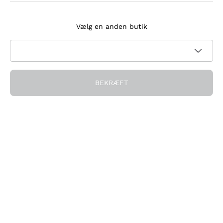
Tilmeld dig nyhedsbrevet
Vælg en anden butik
Jeg accepterer at modtage nyhedsbreve og
kampagnekommunikation fra Callmewine, som krævet af
Privatlivspolitik
BEKRÆFT
Få rabatten!
Virksomheden
Hvem vi er
Brug for hjælp?
Kundeservice
Deltag i fællesskabet
Salgsbetingelser
Fortrydelsesformular for ordre
Download appen