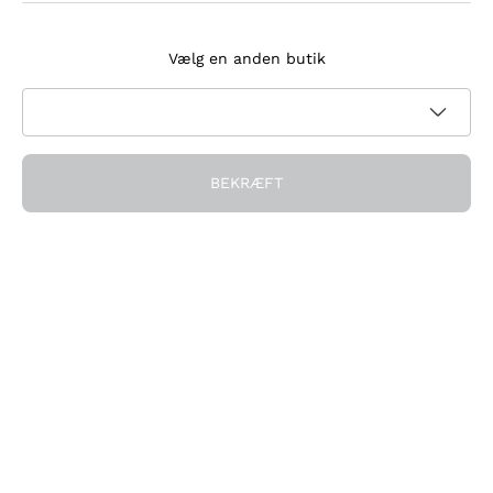
Tilmeld dig nyhedsbrevet
Vælg en anden butik
Jeg accepterer at modtage nyhedsbreve og
kampagnekommunikation fra Callmewine, som krævet af
Privatlivspolitik
BEKRÆFT
Få rabatten!
Virksomheden
Hvem vi er
Brug for hjælp?
Kundeservice
Deltag i fællesskabet
Salgsbetingelser
Fortrydelsesformular for ordre
Download appen