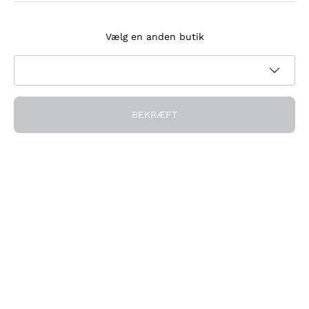
Tilmeld dig nyhedsbrevet
Vælg en anden butik
Jeg accepterer at modtage nyhedsbreve og
kampagnekommunikation fra Callmewine, som krævet af
Privatlivspolitik
BEKRÆFT
Få rabatten!
Virksomheden
Hvem vi er
Brug for hjælp?
Kundeservice
Deltag i fællesskabet
Salgsbetingelser
Fortrydelsesformular for ordre
Download appen