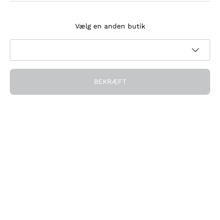
Tilmeld dig nyhedsbrevet
Vælg en anden butik
Jeg accepterer at modtage nyhedsbreve og
kampagnekommunikation fra Callmewine, som krævet af
Privatlivspolitik
BEKRÆFT
Få rabatten!
Virksomheden
Hvem vi er
Brug for hjælp?
Kundeservice
Deltag i fællesskabet
Salgsbetingelser
Fortrydelsesformular for ordre
Download appen