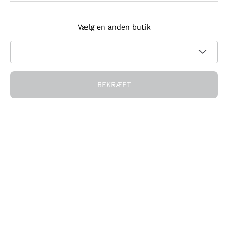
Tilmeld dig nyhedsbrevet
Vælg en anden butik
Jeg accepterer at modtage nyhedsbreve og
kampagnekommunikation fra Callmewine, som krævet af
Privatlivspolitik
BEKRÆFT
Få rabatten!
Virksomheden
Hvem vi er
Brug for hjælp?
Kundeservice
Deltag i fællesskabet
Salgsbetingelser
Fortrydelsesformular for ordre
Download appen