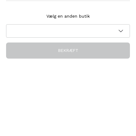
Tilmeld dig nyhedsbrevet
Vælg en anden butik
Jeg accepterer at modtage nyhedsbreve og
kampagnekommunikation fra Callmewine, som krævet af
Privatlivspolitik
BEKRÆFT
Få rabatten!
Virksomheden
Hvem vi er
Brug for hjælp?
Kundeservice
Deltag i fællesskabet
Salgsbetingelser
Fortrydelsesformular for ordre
Download appen