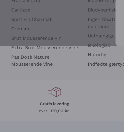
Franciacorta
Macereret på drues
Cartizze
Biodynamisk
Sprit vin Charmat
Ingen tilsatte sulfit
minimum
Cremant
Uafhængige Vinavle
Brut Mousserende Vin
For 
Økologisk
Extra Brut Mousserende Vine
Naturlig
Pas Dosè Nature
Mousserende Vine
Indfødte gærtyper
Gratis levering
L
over 1120,00 kr.