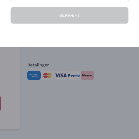
Virksomheden
Brug for hjælp?
BEKRÆFT
Hvem vi er
Kundeservice
e
Salgsbetingelser
Fortrydelsesformular 
Betalinger