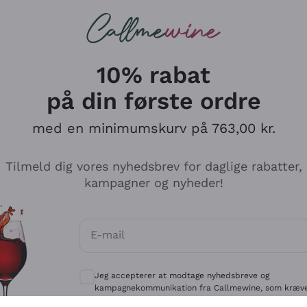
Røde vine
Champagne
10% rabat
på din første ordre
med en minimumskurv på 763,00 kr.
Udforsk kataloget
Tilmeld dig vores nyhedsbrev for daglige rabatter,
kampagner og nyheder!
Producenter
Hvide Vi
E-mail
Antinori
Assyrtiko
Valgfrie samtykker for at modtage kommun
Ornellaia
Greco
Jeg accepterer at modtage nyhedsbreve og
ant
Ca' del Bosco
Gavi
kampagnekommunikation fra Callmewine, som kræv
af
Privatlivspolitik