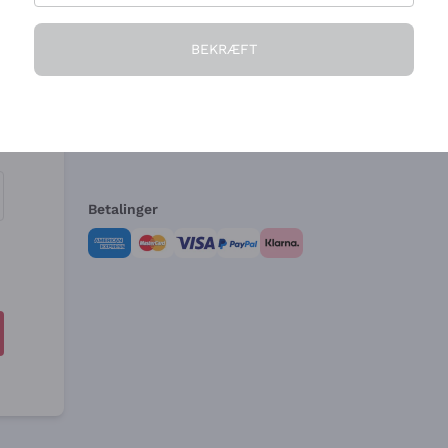
Virksomheden
Brug for hjælp?
BEKRÆFT
Hvem vi er
Kundeservice
e
Salgsbetingelser
Fortrydelsesformular 
Betalinger