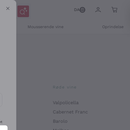
DA
Mousserende vine
Oprindelse
ne
Røde vine
Valpolicella
ikation og personlige tilbud
Cabernet Franc
Barolo
et