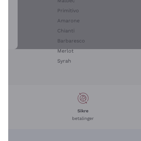
Malbec
Primitivo
Amarone
alla
Chianti
ay
Barbaresco
Merlot
n
Syrah
Sikre
betalinger