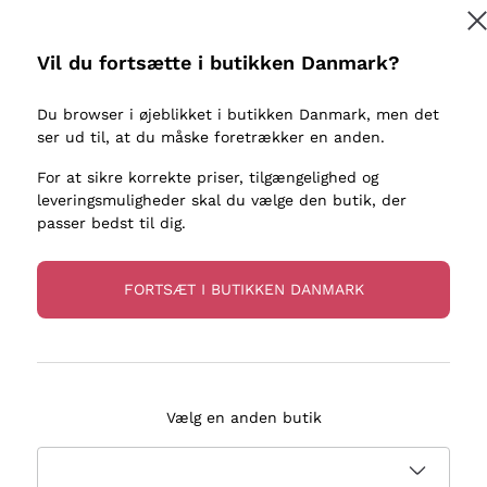
kaller
Donnafugata
Lugana
Occhipinti Arianna
Riesling
Vil du fortsætte i butikken Danmark?
Tilmeld
ter eller
Biondi Santi
Sancerre
Franz Haas
Ribolla Gi
Du browser i øjeblikket i butikken Danmark, men det
re
ser ud til, at du måske foretrækker en anden.
Argiolas
Chardonn
flere oplysninger, læs vores
Privatlivspolitik
Zenato
Pinot Gris
For at sikre korrekte priser, tilgængelighed og
leveringsmuligheder skal du vælge den butik, der
Ca' dei Frati
Sauvigno
passer bedst til dig.
FORTSÆT I BUTIKKEN DANMARK
evering på 2-5 dage
Betaling
i Danmark
i 3 rater
Vælg en anden butik