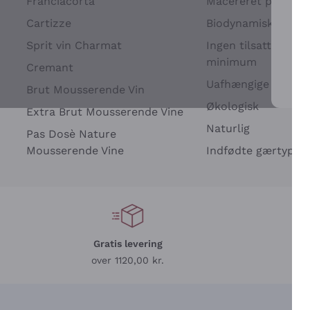
Franciacorta
Macereret på drues
Cartizze
Biodynamisk
Sprit vin Charmat
Ingen tilsatte sulfit
minimum
Cremant
Uafhængige Vinavle
Brut Mousserende Vin
For 
Økologisk
Extra Brut Mousserende Vine
Naturlig
Pas Dosè Nature
Mousserende Vine
Indfødte gærtyper
Gratis levering
L
over 1120,00 kr.