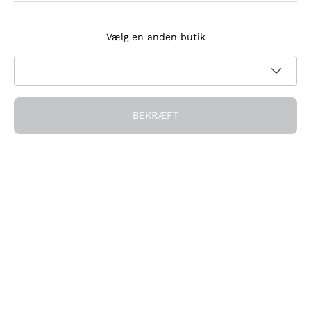
Tilmeld dig nyhedsbrevet
Vælg en anden butik
Jeg accepterer at modtage nyhedsbreve og
kampagnekommunikation fra Callmewine, som krævet af
Privatlivspolitik
BEKRÆFT
Få rabatten!
Virksomheden
Hvem vi er
Brug for hjælp?
Kundeservice
Deltag i fællesskabet
Salgsbetingelser
Fortrydelsesformular for ordre
Download appen