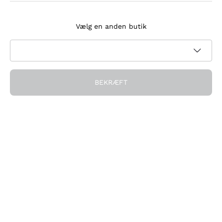
Tilmeld dig nyhedsbrevet
Vælg en anden butik
Jeg accepterer at modtage nyhedsbreve og
kampagnekommunikation fra Callmewine, som krævet af
Privatlivspolitik
BEKRÆFT
Få rabatten!
Virksomheden
Hvem vi er
Brug for hjælp?
Kundeservice
Deltag i fællesskabet
Salgsbetingelser
Fortrydelsesformular for ordre
Download appen