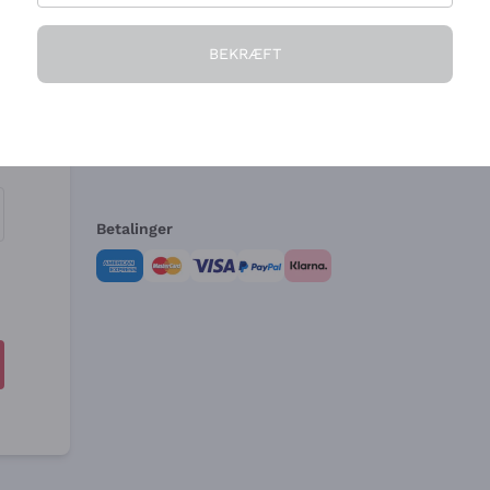
Virksomheden
Brug for hjælp?
BEKRÆFT
Hvem vi er
Kundeservice
e
Salgsbetingelser
Fortrydelsesformular 
Betalinger