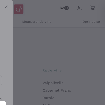
DA
Mousserende vine
Oprindelse
ne
Røde vine
Valpolicella
ikation og personlige tilbud
Cabernet Franc
Barolo
et