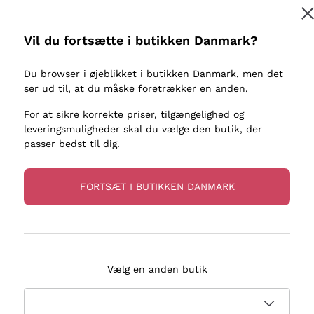
kaller
Donnafugata
Lugana
Occhipinti Arianna
Riesling
Vil du fortsætte i butikken Danmark?
Tilmeld
ter eller
Biondi Santi
Sancerre
Franz Haas
Ribolla Gi
Du browser i øjeblikket i butikken Danmark, men det
re
ser ud til, at du måske foretrækker en anden.
Argiolas
Chardonn
flere oplysninger, læs vores
Privatlivspolitik
Zenato
Pinot Gris
For at sikre korrekte priser, tilgængelighed og
leveringsmuligheder skal du vælge den butik, der
Ca' dei Frati
Sauvigno
passer bedst til dig.
FORTSÆT I BUTIKKEN DANMARK
evering på 2-5 dage
Betaling
i Danmark
i 3 rater
Vælg en anden butik