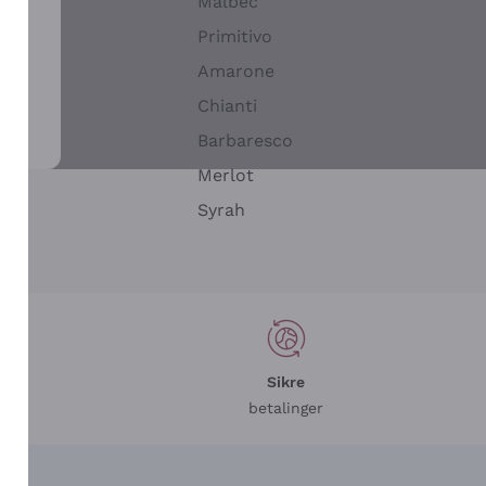
Malbec
Primitivo
Amarone
alla
Chianti
ay
Barbaresco
Merlot
n
Syrah
Sikre
betalinger