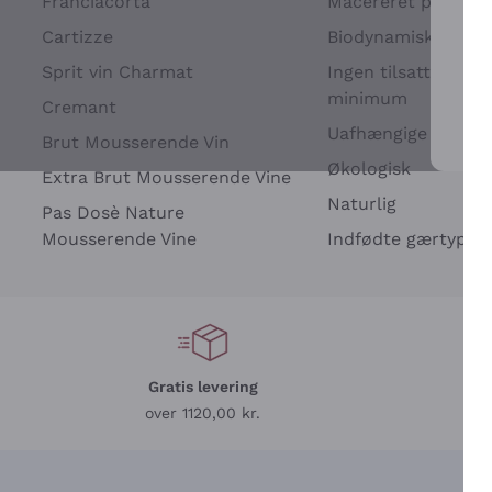
Franciacorta
Macereret på drues
Cartizze
Biodynamisk
Sprit vin Charmat
Ingen tilsatte sulfit
minimum
Cremant
Uafhængige Vinavle
Brut Mousserende Vin
For 
Økologisk
Extra Brut Mousserende Vine
Naturlig
Pas Dosè Nature
Mousserende Vine
Indfødte gærtyper
Gratis levering
L
over 1120,00 kr.