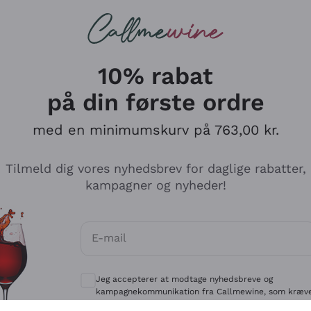
Røde vine
Champagne
10% rabat
på din første ordre
med en minimumskurv på 763,00 kr.
Udforsk kataloget
Tilmeld dig vores nyhedsbrev for daglige rabatter,
kampagner og nyheder!
Producenter
Hvide Vi
E-mail
Antinori
Assyrtiko
Valgfrie samtykker for at modtage kommun
Ornellaia
Greco
Jeg accepterer at modtage nyhedsbreve og
ant
Ca' del Bosco
Gavi
kampagnekommunikation fra Callmewine, som kræv
af
Privatlivspolitik