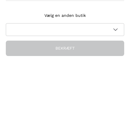
Tilmeld dig nyhedsbrevet
Vælg en anden butik
Jeg accepterer at modtage nyhedsbreve og
kampagnekommunikation fra Callmewine, som krævet af
Privatlivspolitik
BEKRÆFT
Få rabatten!
Virksomheden
Hvem vi er
Brug for hjælp?
Kundeservice
Deltag i fællesskabet
Salgsbetingelser
Fortrydelsesformular for ordre
Download appen