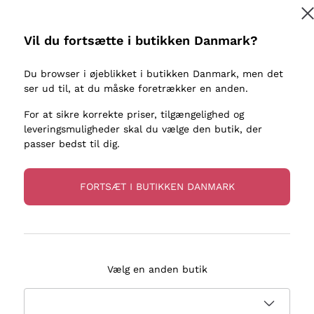
kaller
Donnafugata
Lugana
Occhipinti Arianna
Riesling
Vil du fortsætte i butikken Danmark?
Tilmeld
ter eller
Biondi Santi
Sancerre
Franz Haas
Ribolla Gi
Du browser i øjeblikket i butikken Danmark, men det
re
ser ud til, at du måske foretrækker en anden.
Argiolas
Chardonn
flere oplysninger, læs vores
Privatlivspolitik
Zenato
Pinot Gris
For at sikre korrekte priser, tilgængelighed og
leveringsmuligheder skal du vælge den butik, der
Ca' dei Frati
Sauvigno
passer bedst til dig.
FORTSÆT I BUTIKKEN DANMARK
evering på 2-5 dage
Betaling
i Danmark
i 3 rater
Vælg en anden butik