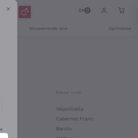
DA
Mousserende vine
Oprindelse
ne
Røde vine
Valpolicella
ikation og personlige tilbud
Cabernet Franc
Barolo
et