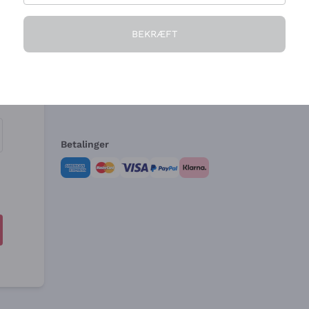
Virksomheden
Brug for hjælp?
BEKRÆFT
Hvem vi er
Kundeservice
e
Salgsbetingelser
Fortrydelsesformular 
Betalinger