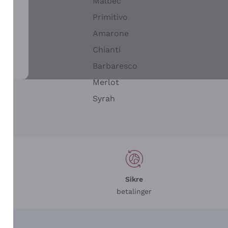
Malbec
Primitivo
Amarone
alla
Chianti
ay
Barbaresco
Merlot
n
Syrah
Sikre
betalinger