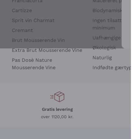
Franciacorta
Macereret på drues
Cartizze
Biodynamisk
Sprit vin Charmat
Ingen tilsatte sulfit
minimum
Cremant
Uafhængige Vinavle
Brut Mousserende Vin
For 
Økologisk
Extra Brut Mousserende Vine
Naturlig
Pas Dosè Nature
Mousserende Vine
Indfødte gærtyper
Gratis levering
L
over 1120,00 kr.