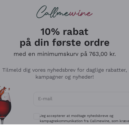
Røde vine
Champagne
10% rabat
på din første ordre
med en minimumskurv på 763,00 kr.
Udforsk kataloget
Tilmeld dig vores nyhedsbrev for daglige rabatter,
kampagner og nyheder!
Producenter
Hvide Vi
E-mail
Antinori
Assyrtiko
Valgfrie samtykker for at modtage kommun
Ornellaia
Greco
Jeg accepterer at modtage nyhedsbreve og
ant
Ca' del Bosco
Gavi
kampagnekommunikation fra Callmewine, som kræv
af
Privatlivspolitik