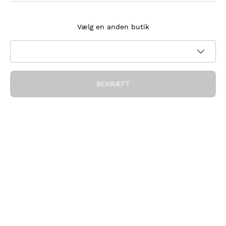
Tilmeld dig nyhedsbrevet
Vælg en anden butik
Jeg accepterer at modtage nyhedsbreve og
kampagnekommunikation fra Callmewine, som krævet af
Privatlivspolitik
BEKRÆFT
Få rabatten!
Virksomheden
Hvem vi er
Brug for hjælp?
Kundeservice
Deltag i fællesskabet
Salgsbetingelser
Fortrydelsesformular for ordre
Download appen