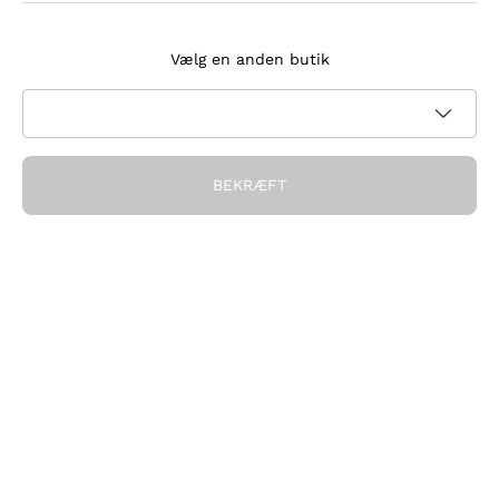
Tilmeld dig nyhedsbrevet
Vælg en anden butik
Jeg accepterer at modtage nyhedsbreve og
kampagnekommunikation fra Callmewine, som krævet af
Privatlivspolitik
BEKRÆFT
Få rabatten!
Virksomheden
Hvem vi er
Brug for hjælp?
Kundeservice
Deltag i fællesskabet
Salgsbetingelser
Fortrydelsesformular for ordre
Download appen