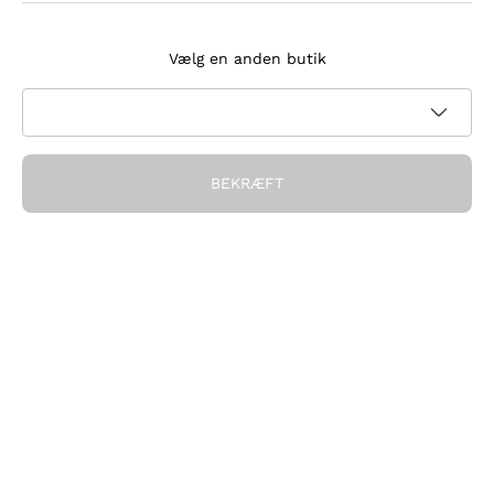
Tilmeld dig nyhedsbrevet
Vælg en anden butik
Jeg accepterer at modtage nyhedsbreve og
kampagnekommunikation fra Callmewine, som krævet af
Privatlivspolitik
BEKRÆFT
Få rabatten!
Virksomheden
Hvem vi er
Brug for hjælp?
Kundeservice
Deltag i fællesskabet
Salgsbetingelser
Fortrydelsesformular for ordre
Download appen