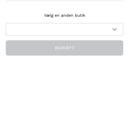
Tilmeld dig nyhedsbrevet
Vælg en anden butik
Jeg accepterer at modtage nyhedsbreve og
kampagnekommunikation fra Callmewine, som krævet af
Privatlivspolitik
BEKRÆFT
Få rabatten!
Virksomheden
Hvem vi er
Brug for hjælp?
Kundeservice
Deltag i fællesskabet
Salgsbetingelser
Fortrydelsesformular for ordre
Download appen