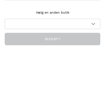
Tilmeld dig nyhedsbrevet
Vælg en anden butik
Jeg accepterer at modtage nyhedsbreve og
kampagnekommunikation fra Callmewine, som krævet af
Privatlivspolitik
BEKRÆFT
Få rabatten!
Virksomheden
Hvem vi er
Brug for hjælp?
Kundeservice
Deltag i fællesskabet
Salgsbetingelser
Fortrydelsesformular for ordre
Download appen