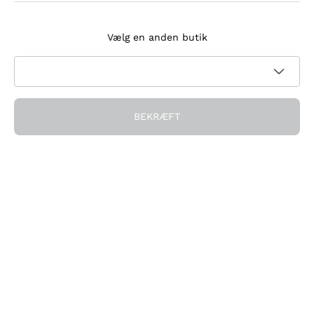
Tilmeld dig nyhedsbrevet
Vælg en anden butik
Jeg accepterer at modtage nyhedsbreve og
kampagnekommunikation fra Callmewine, som krævet af
Privatlivspolitik
BEKRÆFT
Få rabatten!
Virksomheden
Hvem vi er
Brug for hjælp?
Kundeservice
Deltag i fællesskabet
Salgsbetingelser
Fortrydelsesformular for ordre
Download appen