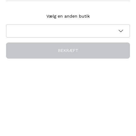
Tilmeld dig nyhedsbrevet
Vælg en anden butik
Jeg accepterer at modtage nyhedsbreve og
kampagnekommunikation fra Callmewine, som krævet af
Privatlivspolitik
BEKRÆFT
Få rabatten!
Virksomheden
Hvem vi er
Brug for hjælp?
Kundeservice
Deltag i fællesskabet
Salgsbetingelser
Fortrydelsesformular for ordre
Download appen