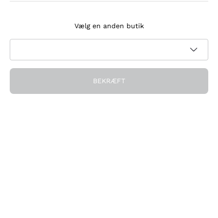
Tilmeld dig nyhedsbrevet
Vælg en anden butik
Jeg accepterer at modtage nyhedsbreve og
kampagnekommunikation fra Callmewine, som krævet af
Privatlivspolitik
BEKRÆFT
Få rabatten!
Virksomheden
Hvem vi er
Brug for hjælp?
Kundeservice
Deltag i fællesskabet
Salgsbetingelser
Fortrydelsesformular for ordre
Download appen