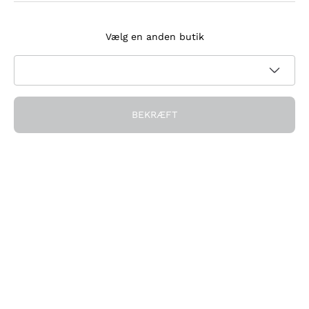
Tilmeld dig nyhedsbrevet
Vælg en anden butik
Jeg accepterer at modtage nyhedsbreve og
kampagnekommunikation fra Callmewine, som krævet af
Privatlivspolitik
BEKRÆFT
Få rabatten!
Virksomheden
Hvem vi er
Brug for hjælp?
Kundeservice
Deltag i fællesskabet
Salgsbetingelser
Fortrydelsesformular for ordre
Download appen