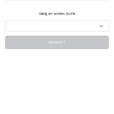
Tilmeld dig nyhedsbrevet
Vælg en anden butik
Jeg accepterer at modtage nyhedsbreve og
kampagnekommunikation fra Callmewine, som krævet af
Privatlivspolitik
BEKRÆFT
Få rabatten!
Virksomheden
Hvem vi er
Brug for hjælp?
Kundeservice
Deltag i fællesskabet
Salgsbetingelser
Fortrydelsesformular for ordre
Download appen