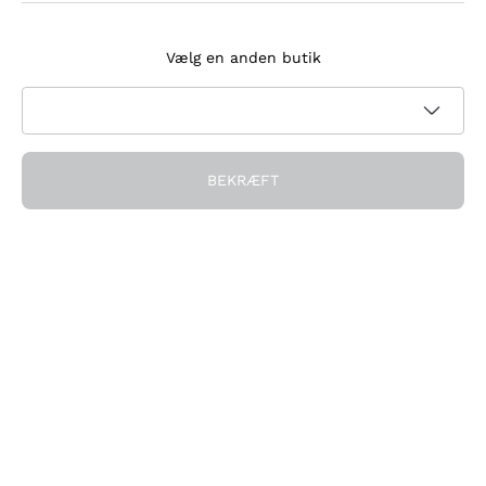
Tilmeld dig nyhedsbrevet
Vælg en anden butik
Jeg accepterer at modtage nyhedsbreve og
kampagnekommunikation fra Callmewine, som krævet af
Privatlivspolitik
BEKRÆFT
Få rabatten!
Virksomheden
Hvem vi er
Brug for hjælp?
Kundeservice
Deltag i fællesskabet
Salgsbetingelser
Fortrydelsesformular for ordre
Download appen