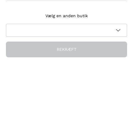
Tilmeld dig nyhedsbrevet
Vælg en anden butik
Jeg accepterer at modtage nyhedsbreve og
kampagnekommunikation fra Callmewine, som krævet af
Privatlivspolitik
BEKRÆFT
Få rabatten!
Virksomheden
Hvem vi er
Brug for hjælp?
Kundeservice
Deltag i fællesskabet
Salgsbetingelser
Fortrydelsesformular for ordre
Download appen