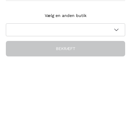
Tilmeld dig nyhedsbrevet
Vælg en anden butik
Jeg accepterer at modtage nyhedsbreve og
kampagnekommunikation fra Callmewine, som krævet af
Privatlivspolitik
BEKRÆFT
Få rabatten!
Virksomheden
Hvem vi er
Brug for hjælp?
Kundeservice
Deltag i fællesskabet
Salgsbetingelser
Fortrydelsesformular for ordre
Download appen