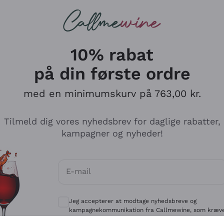
Røde vine
Champagne
10% rabat
på din første ordre
med en minimumskurv på 763,00 kr.
Udforsk kataloget
Tilmeld dig vores nyhedsbrev for daglige rabatter,
kampagner og nyheder!
Producenter
Hvide Vi
E-mail
Antinori
Assyrtiko
Valgfrie samtykker for at modtage kommun
Ornellaia
Greco
Jeg accepterer at modtage nyhedsbreve og
ant
Ca' del Bosco
Gavi
kampagnekommunikation fra Callmewine, som kræv
af
Privatlivspolitik