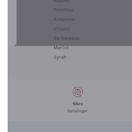
Malbec
Primitivo
Amarone
alla
Chianti
ay
Barbaresco
Merlot
n
Syrah
Sikre
betalinger