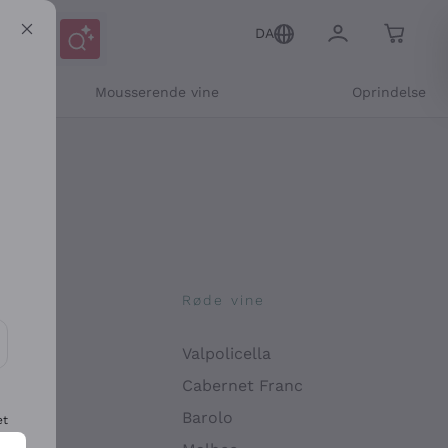
DA
Mousserende vine
Oprindelse
ne
Røde vine
Valpolicella
ikation og personlige tilbud
Cabernet Franc
Barolo
et