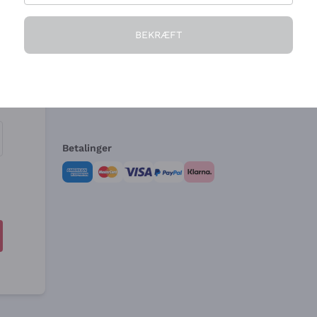
Virksomheden
Brug for hjælp?
BEKRÆFT
Hvem vi er
Kundeservice
e
Salgsbetingelser
Fortrydelsesformular 
Betalinger