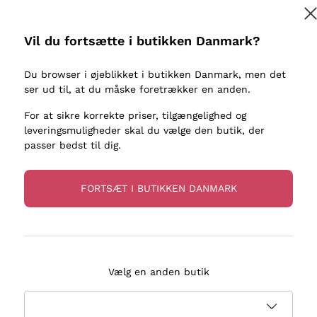
kaller
Donnafugata
Lugana
Occhipinti Arianna
Riesling
Vil du fortsætte i butikken Danmark?
Tilmeld
ter eller
Biondi Santi
Sancerre
Franz Haas
Ribolla Gi
Du browser i øjeblikket i butikken Danmark, men det
re
ser ud til, at du måske foretrækker en anden.
Argiolas
Chardonn
flere oplysninger, læs vores
Privatlivspolitik
Zenato
Pinot Gris
For at sikre korrekte priser, tilgængelighed og
leveringsmuligheder skal du vælge den butik, der
Ca' dei Frati
Sauvigno
passer bedst til dig.
FORTSÆT I BUTIKKEN DANMARK
evering på 2-5 dage
Betaling
i Danmark
i 3 rater
Vælg en anden butik