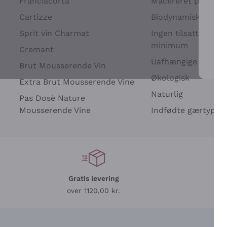
Franciacorta
Macereret på drues
Cartizze
Biodynamisk
Sprit vin Charmat
Ingen tilsatte sulfit
minimum
Cremant
Uafhængige Vinavle
Brut Mousserende Vin
For 
Økologisk
Extra Brut Mousserende Vine
Naturlig
Pas Dosè Nature
Mousserende Vine
Indfødte gærtyper
Gratis levering
L
over 1120,00 kr.