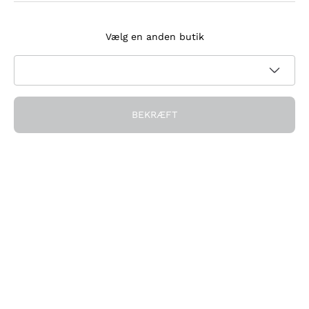
Tilmeld dig nyhedsbrevet
Vælg en anden butik
Jeg accepterer at modtage nyhedsbreve og
kampagnekommunikation fra Callmewine, som krævet af
Privatlivspolitik
BEKRÆFT
Få rabatten!
Virksomheden
Hvem vi er
Brug for hjælp?
Kundeservice
Deltag i fællesskabet
Salgsbetingelser
Fortrydelsesformular for ordre
Download appen