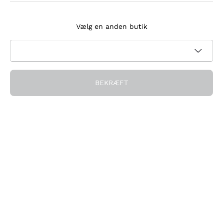
Tilmeld dig nyhedsbrevet
Vælg en anden butik
Jeg accepterer at modtage nyhedsbreve og
kampagnekommunikation fra Callmewine, som krævet af
Privatlivspolitik
BEKRÆFT
Få rabatten!
Virksomheden
Hvem vi er
Brug for hjælp?
Kundeservice
Deltag i fællesskabet
Salgsbetingelser
Fortrydelsesformular for ordre
Download appen