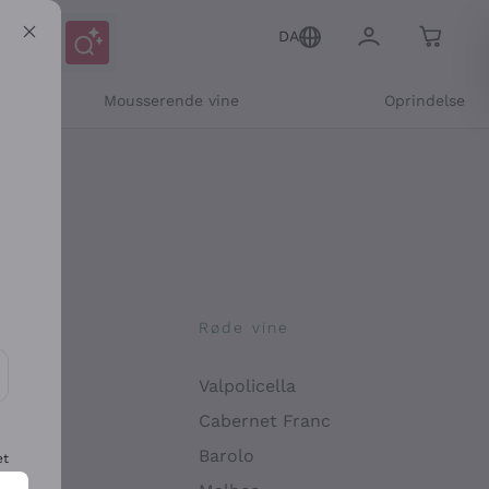
DA
Mousserende vine
Oprindelse
ne
Røde vine
Valpolicella
ikation og personlige tilbud
Cabernet Franc
Barolo
et