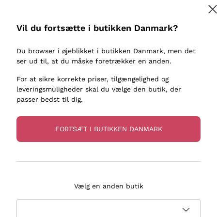
kaller
Donnafugata
Lugana
Occhipinti Arianna
Riesling
Vil du fortsætte i butikken Danmark?
Tilmeld
ter eller
Biondi Santi
Sancerre
Franz Haas
Ribolla Gi
Du browser i øjeblikket i butikken Danmark, men det
re
ser ud til, at du måske foretrækker en anden.
Argiolas
Chardonn
flere oplysninger, læs vores
Privatlivspolitik
Zenato
Pinot Gris
For at sikre korrekte priser, tilgængelighed og
leveringsmuligheder skal du vælge den butik, der
Ca' dei Frati
Sauvigno
passer bedst til dig.
FORTSÆT I BUTIKKEN DANMARK
evering på 2-5 dage
Betaling
i Danmark
i 3 rater
Vælg en anden butik