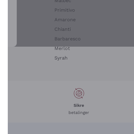
Malbec
Primitivo
Amarone
alla
Chianti
ay
Barbaresco
Merlot
n
Syrah
Sikre
betalinger