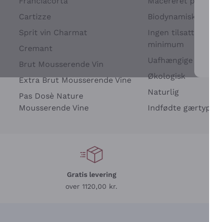
Franciacorta
Macereret på drues
Cartizze
Biodynamisk
Sprit vin Charmat
Ingen tilsatte sulfit
minimum
Cremant
Uafhængige Vinavle
Brut Mousserende Vin
For 
Økologisk
Extra Brut Mousserende Vine
Naturlig
Pas Dosè Nature
Mousserende Vine
Indfødte gærtyper
Gratis levering
L
over 1120,00 kr.