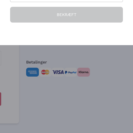
Virksomheden
Brug for hjælp?
BEKRÆFT
Hvem vi er
Kundeservice
e
Salgsbetingelser
Fortrydelsesformular 
Betalinger