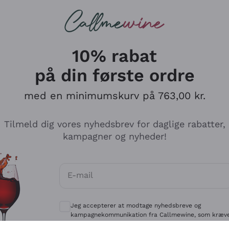
Røde vine
Champagne
10% rabat
på din første ordre
med en minimumskurv på 763,00 kr.
Udforsk kataloget
Tilmeld dig vores nyhedsbrev for daglige rabatter,
kampagner og nyheder!
Producenter
Hvide Vi
E-mail
Antinori
Assyrtiko
Valgfrie samtykker for at modtage kommun
Ornellaia
Greco
Jeg accepterer at modtage nyhedsbreve og
ant
Ca' del Bosco
Gavi
kampagnekommunikation fra Callmewine, som kræv
af
Privatlivspolitik