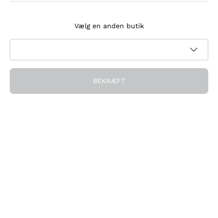
Tilmeld dig nyhedsbrevet
Vælg en anden butik
Jeg accepterer at modtage nyhedsbreve og
kampagnekommunikation fra Callmewine, som krævet af
Privatlivspolitik
BEKRÆFT
Få rabatten!
Virksomheden
Hvem vi er
Brug for hjælp?
Kundeservice
Deltag i fællesskabet
Salgsbetingelser
Fortrydelsesformular for ordre
Download appen